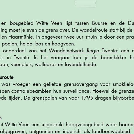
 en bosgebied Witte Veen ligt tussen Buurse en de Du
ng moet je even de grens over. De wandelroute start bij de 
en Haarmühle. In ongeveer twee uur struin je door een pra
 poelen, heide, bos en hoogveen.
s onderdeel van het
Wandelnetwerk Regio Twente
: een 
es in Twente. In het voorjaar kun je de boomkikker h
iaan, veenpluis, wollegras en lavendelheide.
sroute
 was vroeger een geliefde grensovergang voor smokkelaar
epen controlebeambten hun surveillance. Hoewel de grenze
ude tijden. De grenspalen van voor 1795 dragen bijvoorbe
s
et Witte Veen een uitgestrekt hoogveengebied waar boeren
afgegraven, ontgonnen en ingericht als landbouwgebied.