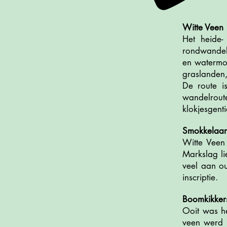
Witte Veen
Het heide-
rondwandeli
en watermol
graslanden,
De route i
wandelrout
klokjesgent
Smokkelaar
Witte Veen
Markslag li
veel aan o
inscriptie.
Boomkikker
Ooit was h
veen werd 