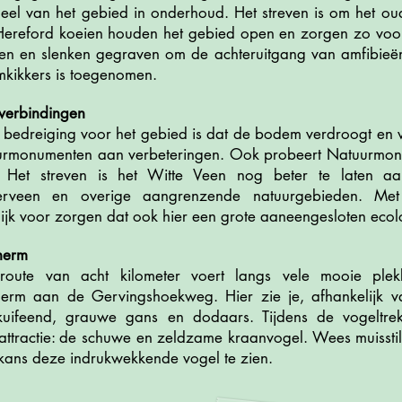
eel van het gebied in onderhoud. Het streven is om het ou
 Hereford koeien houden het gebied open en zorgen zo voor 
len en slenken gegraven om de achteruitgang van amfibieën
kikkers is toegenomen.
 verbindingen
 bedreiging voor het gebied is dat de bodem verdroogt en ve
urmonumenten aan verbeteringen. Ook probeert Natuurmon
 Het streven is het Witte Veen nog beter te laten aa
erveen en overige aangrenzende natuurgebieden. M
jk voor zorgen dat ook hier een grote aaneengesloten ecolo
herm
oute van acht kilometer voert langs vele mooie plek
cherm aan de Gervingshoekweg. Hier zie je, afhankelijk v
kuifeend, grauwe gans en dodaars. Tijdens de vogeltre
attractie: de schuwe en zeldzame kraanvogel. Wees muisstil
kans deze indrukwekkende vogel te zien.