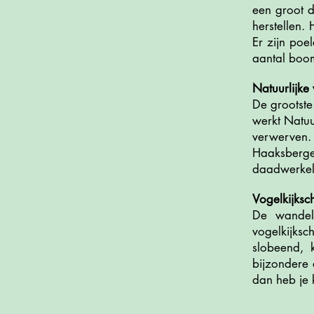
een groot d
herstellen.
Er zijn poe
aantal boom
Natuurlijke
De grootste
werkt Natu
verwerven.
Haaksberg
daadwerkeli
Vogelkijksc
De wandelr
vogelkijks
slobeend, 
bijzondere 
dan heb je 