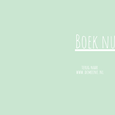
Boek n
terug naar
www.demeene.nl