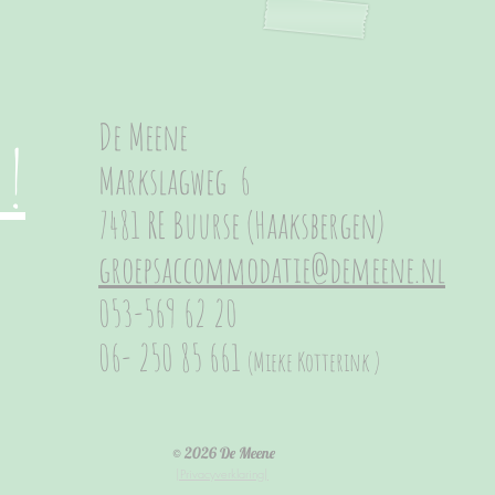
De Meene
u!
Markslagweg 6
7481 RE Buurse (Haaksbergen)
groepsaccommodatie@demeene.nl
053-569 62 20
06- 250 85 661
(Mieke Kotterink )
© 2026
De Meene
|Privacyverklaring|